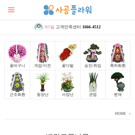
365
일
고객만족센터
1666-4512
꽃바구니
개업/이전
꽃다발
승진/취임
축하화환
근조화환
동양난
서양난
관엽
분재
HOME