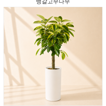
뱅갈고무나무