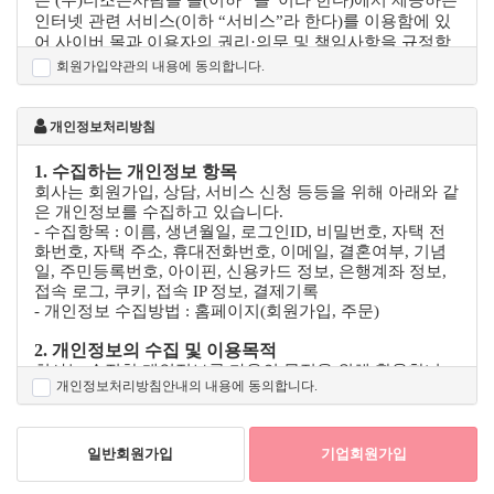
는 (주)더조은사람들 몰(이하 “몰”이라 한다)에서 제공하는
인터넷 관련 서비스(이하 “서비스”라 한다)를 이용함에 있
어 사이버 몰과 이용자의 권리·의무 및 책임사항을 규정함
을 목적으로 합니다.
회원가입약관의 내용에 동의합니다.
※「PC통신, 무선 등을 이용하는 전자상거래에 대해서도
그 성질에 반하지 않는 한 이 약관을 준용합니다」
개인정보처리방침
제2조(정의)
①“몰” 이란 (주)더조은사람들가 재화 또는 용역(이하 “재
1. 수집하는 개인정보 항목
화등”이라 함)을 이용자에게 제공하기 위하여 컴퓨터등 정
회사는 회원가입, 상담, 서비스 신청 등등을 위해 아래와 같
보통신설비를 이용하여 재화등을 거래할 수 있도록 설정한
은 개인정보를 수집하고 있습니다.
가상의 영업장을 말하며, 아울러 사이버몰을 운영하는 사
- 수집항목 : 이름, 생년월일, 로그인ID, 비밀번호, 자택 전
업자의 의미로도 사용합니다.
화번호, 자택 주소, 휴대전화번호, 이메일, 결혼여부, 기념
일, 주민등록번호, 아이핀, 신용카드 정보, 은행계좌 정보,
②“이용자”란 “몰”에 접속하여 이 약관에 따라 “몰”이 제공
접속 로그, 쿠키, 접속 IP 정보, 결제기록
하는 서비스를 받는 회원 및 비회원을 말합니다.
- 개인정보 수집방법 : 홈페이지(회원가입, 주문)
③ ‘회원’이라 함은 “몰”에 개인정보를 제공하여 회원등록
을 한 자로서, “몰”의 정보를 지속적으로 제공받으며,
2. 개인정보의 수집 및 이용목적
“몰”이 제공하는 서비스를 계속적으로 이용할 수 있는 자
회사는 수집한 개인정보를 다음의 목적을 위해 활용합니
를 말합니다.
개인정보처리방침안내의 내용에 동의합니다.
다.
④ ‘비회원’이라 함은 회원에 가입하지 않고 “몰”이 제공하
- 서비스 제공에 관한 계약 이행 및 서비스 제공에 따른 요
는 서비스를 이용하는 자를 말합니다.
금정산 콘텐츠 제공 , 구매 및 요금 결제 , 물품배송등 발송 ,
금융거래 본인 인증 및 금융 서비스 , 요금추심
일반회원가입
기업회원가입
제3조 (약관등의 명시와 설명 및 개정)
- 회원 관리
① “몰”은 이 약관의 내용과 상호 및 대표자 성명, 영업소
회원제 서비스 이용에 따른 본인확인 , 개인 식별 , 불량회