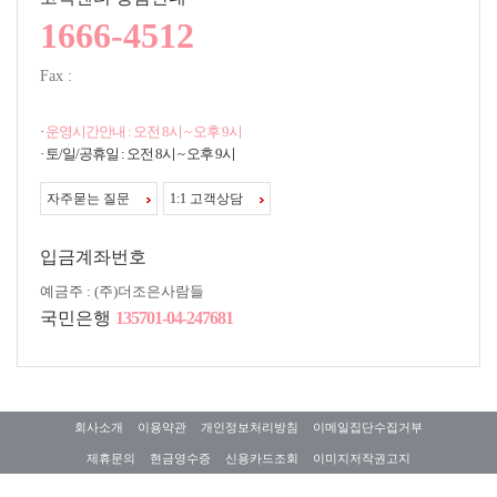
1666-4512
Fax :
·
운영시간안내 : 오전 8시 ~ 오후 9시
· 토/일/공휴일 : 오전 8시 ~ 오후 9시
자주묻는 질문
1:1 고객상담
입금계좌번호
예금주 : (주)더조은사람들
국민은행
135701-04-247681
회사소개
이용약관
개인정보처리방침
이메일집단수집거부
제휴문의
현금영수증
신용카드조회
이미지저작권고지