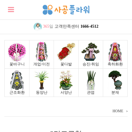
365
일
고객만족센터
1666-4512
꽃바구니
개업/이전
꽃다발
승진/취임
축하화환
근조화환
동양난
서양난
관엽
분재
HOME