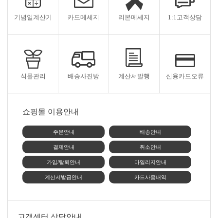
기념일계산기
카드메세지
리본메세지
1:1고객상담
식물관리
배송사진방
계산서발행
신용카드오류
쇼핑몰 이용안내
주문안내
배송안내
결제안내
취소안내
가입/탈퇴안내
마일리지안내
계산서발급안내
카드사용내역
고객센터 상담안내