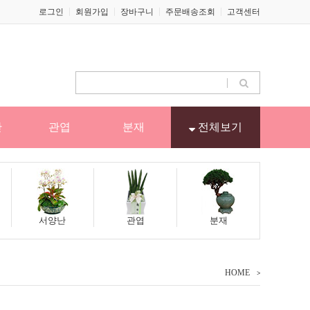
로그인
회원가입
장바구니
주문배송조회
고객센터
난
관엽
분재
전체보기
서양난
관엽
분재
HOME