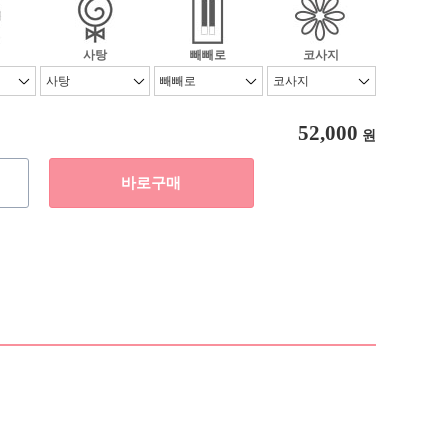
사탕
빼빼로
코사지
52,000
원
바로구매