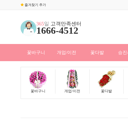
즐겨찾기 추가
365
일
고객만족센터
1666-4512
꽃바구니
개업/이전
꽃다발
승진
꽃바구니
개업/이전
꽃다발