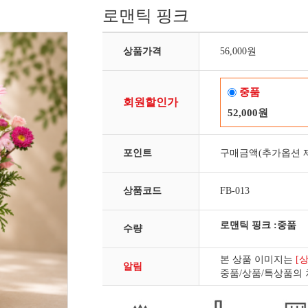
로맨틱 핑크
상품가격
56,000원
중품
회원할인가
52,000원
포인트
구매금액(추가옵션 제
상품코드
FB-013
로맨틱 핑크
:중품
수량
본 상품 이미지는
[
알림
중품/상품/특상품의