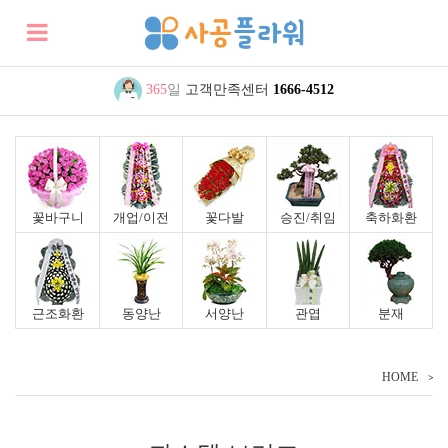
365
일
고객만족센터
1666-4512
꽃바구니
개업/이전
꽃다발
승진/취임
축하화환
근조화환
동양난
서양난
관엽
분재
HOME