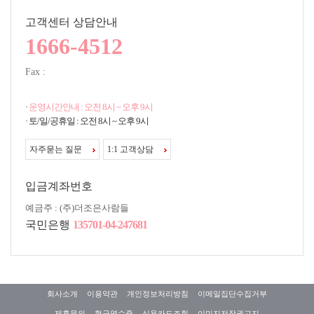
고객센터 상담안내
1666-4512
Fax :
·
운영시간안내 : 오전 8시 ~ 오후 9시
· 토/일/공휴일 : 오전 8시 ~ 오후 9시
자주묻는 질문
1:1 고객상담
입금계좌번호
예금주 : (주)더조은사람들
국민은행
135701-04-247681
회사소개
이용약관
개인정보처리방침
이메일집단수집거부
제휴문의
현금영수증
신용카드조회
이미지저작권고지