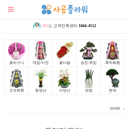
365
일
고객만족센터
1666-4512
꽃바구니
개업/이전
꽃다발
승진/취임
축하화환
근조화환
동양난
서양난
관엽
분재
HOME