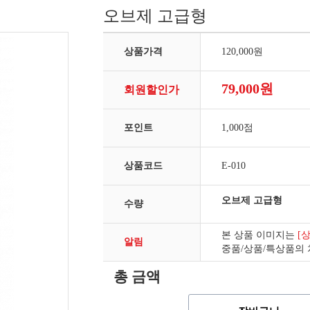
오브제 고급형
상품가격
120,000원
79,000원
회원할인가
포인트
1,000점
상품코드
E-010
오브제 고급형
수량
본 상품 이미지는
[
알림
중품/상품/특상품의
총 금액