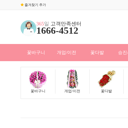
즐겨찾기 추가
365
일
고객만족센터
1666-4512
꽃바구니
개업/이전
꽃다발
승진
꽃바구니
개업/이전
꽃다발