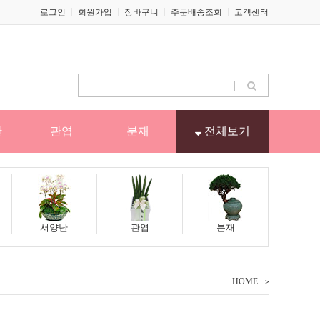
로그인
회원가입
장바구니
주문배송조회
고객센터
난
관엽
분재
전체보기
서양난
관엽
분재
HOME