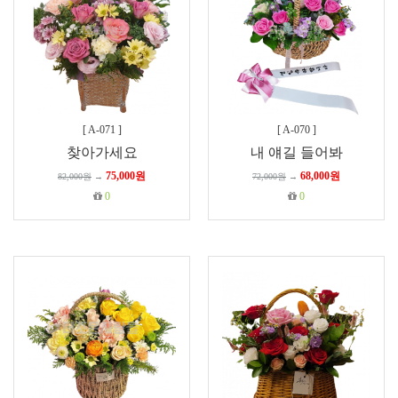
[
A-071
]
[
A-070
]
찾아가세요
내 얘길 들어봐
75,000원
68,000원
82,000원
→
72,000원
→
0
0