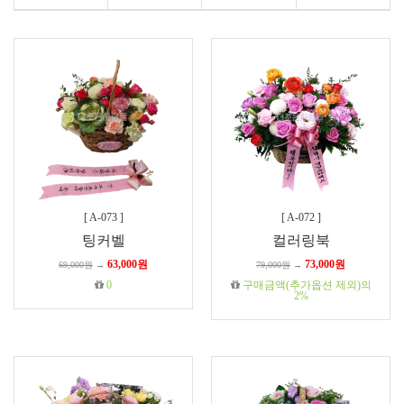
[
A-073
]
[
A-072
]
팅커벨
컬러링북
63,000원
73,000원
69,000원
→
79,000원
→
0
구매금액(추가옵션 제외)의
2%