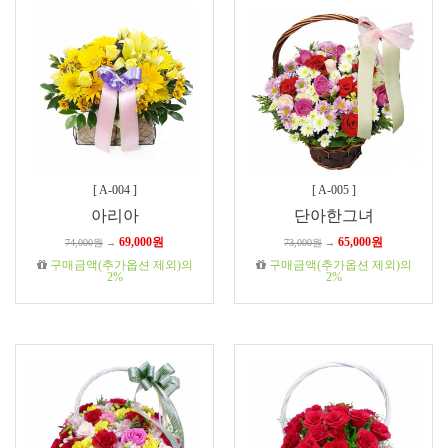
[
A-004
]
[
A-005
]
아리아
단아한그녀
69,000원
65,000원
74,000원
→
73,000원
→
구매금액(추가옵션 제외)의
구매금액(추가옵션 제외)의
2%
2%