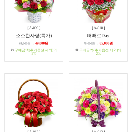
[
A-009
]
[
A-010
]
소소한사랑(특가)
빼빼로Day
49,000원
65,000원
65,000원
→
75,000원
→
구매금액(추가옵션 제외)의
구매금액(추가옵션 제외)의
2%
2%