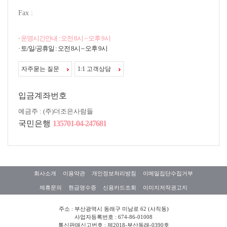
Fax :
·
운영시간안내 : 오전 8시 ~ 오후 9시
· 토/일/공휴일 : 오전 8시 ~ 오후 9시
자주묻는 질문
1:1 고객상담
입금계좌번호
예금주 : (주)더조은사람들
국민은행
135701-04-247681
회사소개
이용약관
개인정보처리방침
이메일집단수집거부
제휴문의
현금영수증
신용카드조회
이미지저작권고지
주소 : 부산광역시 동래구 미남로 62 (사직동)
사업자등록번호 : 674-86-01008
통신판매신고번호 : 제2018-부산동래-0390호