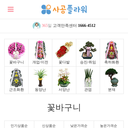
365
일
고객만족센터
1666-4512
꽃바구니
개업/이전
꽃다발
승진/취임
축하화환
근조화환
동양난
서양난
관엽
분재
꽃바구니
인기상품순
신상품순
낮은가격순
높은가격순