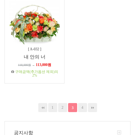
[
A-032
]
내 안의 너
113,000원
118,000원
→
구매금액(추가옵션 제외)의
2%
1
2
4
3
공지사항