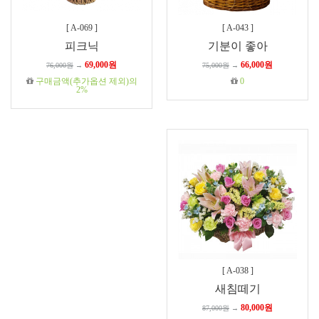
[
A-069
]
[
A-043
]
피크닉
기분이 좋아
69,000원
66,000원
76,000원
→
75,000원
→
구매금액(추가옵션 제외)의
0
2%
[
A-038
]
새침떼기
80,000원
87,000원
→