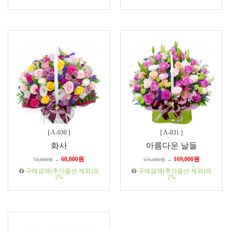
[
A-030
]
[
A-031
]
화사
아름다운 날들
68,000원
169,000원
73,000원
→
175,000원
→
구매금액(추가옵션 제외)의
구매금액(추가옵션 제외)의
2%
2%