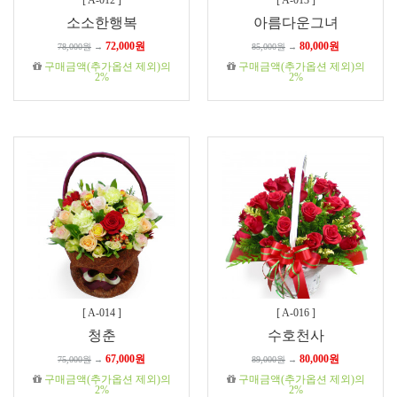
[
A-012
]
[
A-013
]
소소한행복
아름다운그녀
72,000원
80,000원
78,000원
→
85,000원
→
구매금액(추가옵션 제외)의
구매금액(추가옵션 제외)의
2%
2%
[
A-014
]
[
A-016
]
청춘
수호천사
67,000원
80,000원
75,000원
→
89,000원
→
구매금액(추가옵션 제외)의
구매금액(추가옵션 제외)의
2%
2%