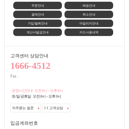
주문안내
배송안내
결제안내
취소안내
가입/탈퇴안내
마일리지안내
계산서발급안내
카드사용내역
고객센터 상담안내
1666-4512
Fax :
·
운영시간안내 : 오전 8시 ~ 오후 9시
· 토/일/공휴일 : 오전 8시 ~ 오후 9시
자주묻는 질문
1:1 고객상담
입금계좌번호