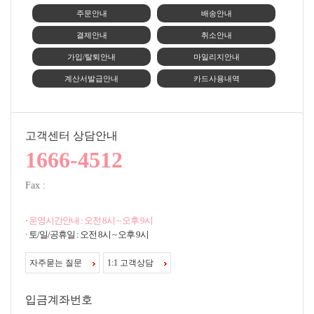
주문안내
배송안내
결제안내
취소안내
가입/탈퇴안내
마일리지안내
계산서발급안내
카드사용내역
고객센터 상담안내
1666-4512
Fax :
·
운영시간안내 : 오전 8시 ~ 오후 9시
· 토/일/공휴일 : 오전 8시 ~ 오후 9시
자주묻는 질문
1:1 고객상담
입금계좌번호