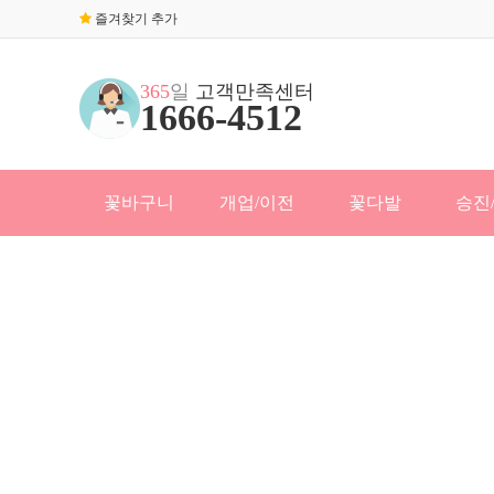
즐겨찾기 추가
365
일
고객만족센터
1666-4512
꽃바구니
개업/이전
꽃다발
승진