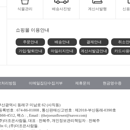
식물관리
배송사진방
계산서발행
신용
쇼핑몰 이용안내
주문안내
배송안내
결제안내
취소안
가입/탈퇴안내
마일리지안내
계산서발급안내
카드사용
보처리방침
이메일집단수집거부
제휴문의
현금영수증
 부산광역시 동래구 미남로 62 (사직동)
번호 : 674-86-01008
,
통신판매신고번호 : 제2018-부산동래-0390호
666-4512, 팩스 :
,
Email : (thejoeunflower@naver.com)
 (주)더조은사람들, 대표 : 전혜주, 개인정보관리책임자 : 전혜주
ight ©, (주)더조은사람들.