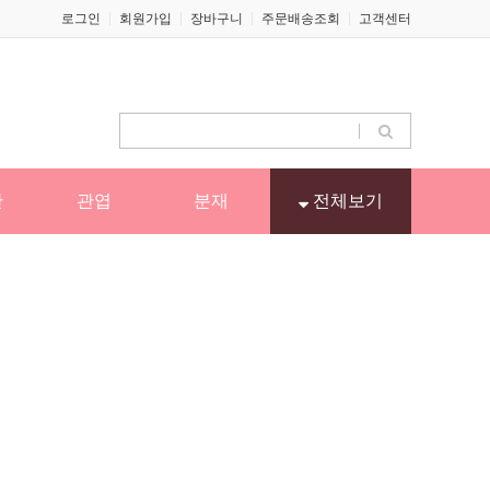
로그인
회원가입
장바구니
주문배송조회
고객센터
난
관엽
분재
전체보기