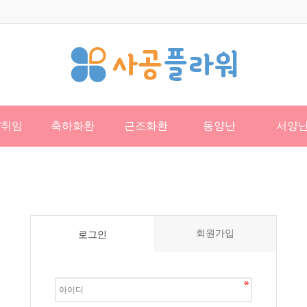
/취임
축하화환
근조화환
동양난
서양
회원가입
로그인