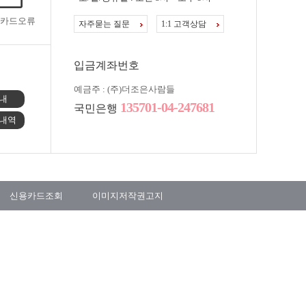
카드오류
자주묻는 질문
1:1 고객상담
입금계좌번호
예금주 : (주)더조은사람들
내
135701-04-247681
국민은행
내역
신용카드조회
이미지저작권고지