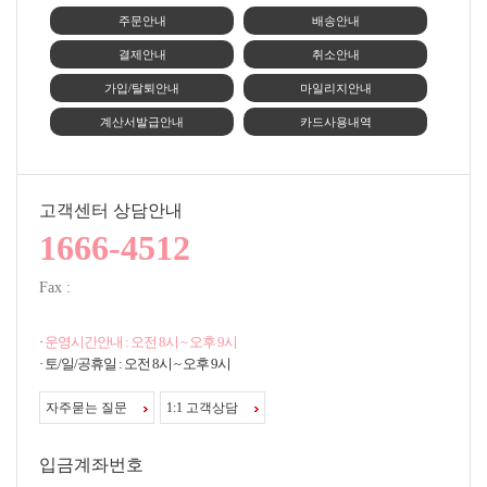
주문안내
배송안내
결제안내
취소안내
가입/탈퇴안내
마일리지안내
계산서발급안내
카드사용내역
고객센터 상담안내
1666-4512
Fax :
·
운영시간안내 : 오전 8시 ~ 오후 9시
· 토/일/공휴일 : 오전 8시 ~ 오후 9시
자주묻는 질문
1:1 고객상담
입금계좌번호